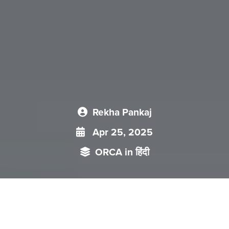
Rekha Pankaj
Apr 25, 2025
ORCA in हिंदी
अमेरिका-चीन के बीच चल रहे जस को तस वॉर में दोनों अर्थव्यवस्थाएँ अब
एक चौतरफा, उच्च-तीव्रता वाले व्यापार गतिरोध में फंस गई हैं। चीन पीछे