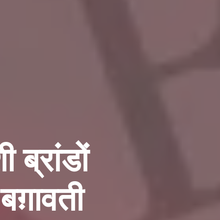
 ब्रांडों
े बग़ावती