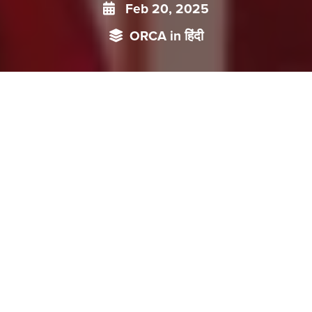
Feb 20, 2025
ORCA in हिंदी
ग्रामीण चीन में ’कैली’ (दुल्हन की कीमत) की बढ़ती लागत विवाह के लिए एक
महत्वपूर्ण बाधा बन गई है, खासकर गरीब क्षेत्रों में युवा पुरुषों के लिए। यह
वित्तीय तनाव, विषम लिंग अनुपात और शहरी-ग्रामीण असमानताओं से
मिलकर, विवाह और जन्म दर में गिरावट में योगदान दे रहा है, जिससे चीन की
जनसांख्यिकीय और सामाजिक चुनौतियाँ बढ़ रही हैं। कैली को विनियमित
करने के सरकारी प्रयासों के बावजूद, गहरी जड़ें जमाए हुए सांस्कृतिक
मानदंड और आर्थिक असमानताएं बनी हुई हैं, जिसमे व्यापक सुधार की
आवश्यकता उजागर होती है।
This piece was originally written in English. Read it
here
. It has
been translated to Hindi by
Rekha Pankaj
.
बढ़ती संख्या के बीच ग्रामीण चीन के गांवों मेंपुरुष अपनी दुल्हनों का इंतज़ार