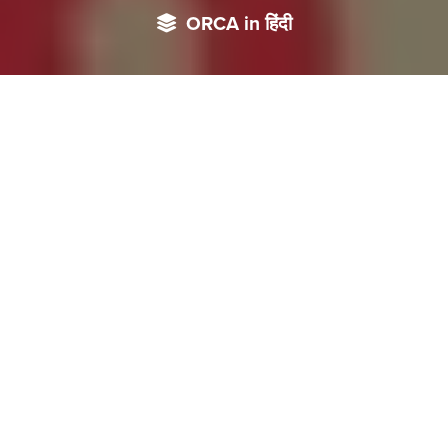
ORCA in हिंदी
चीनी निर्माता, अमेरिकी टैरिफ विनियमों को कैसे देखते या समझते हैं, वे
लगातार नीतिगत परिवर्तनों के साथ कैसे तालमेल बिठाते हैं, या अनिश्चितता
उनके उत्पादन और निर्यात निर्णयों को कैसे प्रभावित करती है ये देखना
इसलिए जरूरी हो जाता है क्योंकि देश की जीडीपी इनके भीतरी कार्य व्यवहार
पर निर्भर करती है।
2018
,
में
जब
ट्रंप
ने
चीन
पर
टैरिफ
का
पहला
दौर
लगाया
था
तब
से
बीजिंग
,
,
-
,
के
नेताओं
ने
टैरिफ
आयात
प्रतिबंध
निर्यात
नियंत्रण
प्रतिबंध
विनियामक
समीक्षा
और
चीन
में
कंपनियों
के
व्यापार
को
सीमित
करने
के
उपायों
का
एक
’
’
टूलकिट
विकसित
कर
लिया
था
जो
किसी
भी
अमेरिकी
सरकार
द्वारा
किसी
भी
तरह
के
व्यापार
कदम
के
जवाब
में
अमेरिकी
अर्थव्यवस्था
और
व्यवसायों
को
’
पीड़ा
पहुँचाने
के
लिए
ही
डिज़ाइन
था।
अटलांटिक
काउंसिल
में
ग्लोबल
’
चाइना
हब
की
वरिष्ठ
निदेशक
मेलानी
हार्ट
के
अनुसार
बीजिंग
अब
संयुक्त
,
राज्य
अमेरिका
के
खिलाफ़
पूरी
ताकत
से
उसी
टूलकिट
को
फेंक
रहा
है