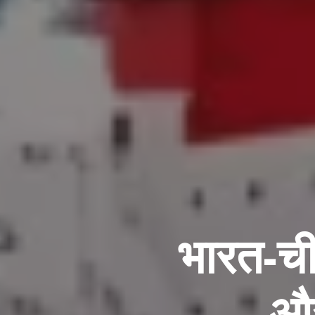
भारत-चीन
और