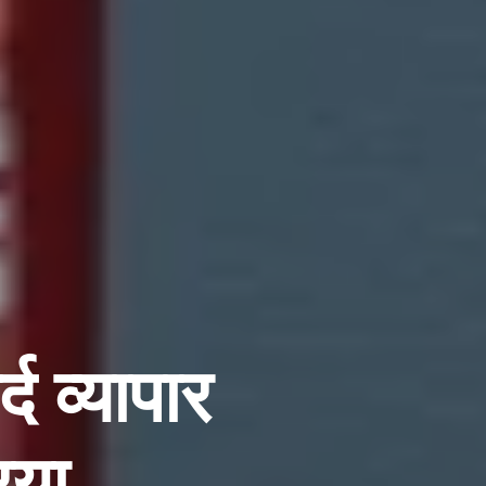
द व्यापार
िया