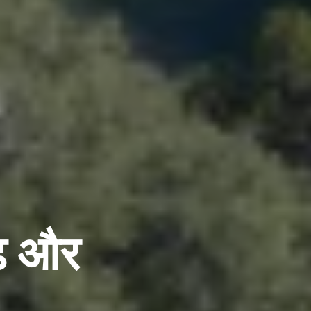
ाढ़ और