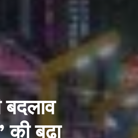
ी बदलाव
ी’ की बढ़ा