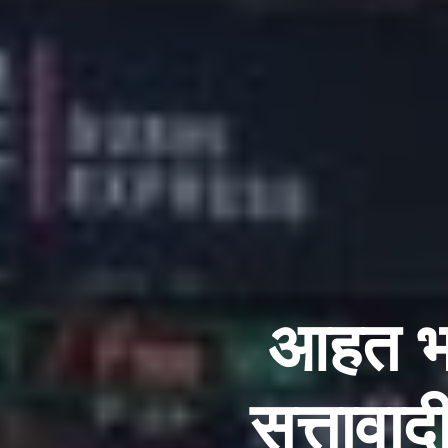
आहत भा
सत्तावाद