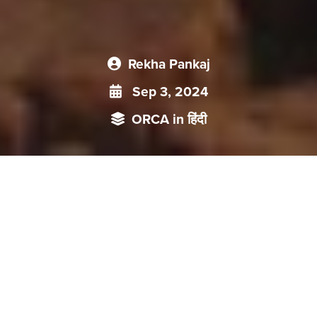
Rekha Pankaj
Sep 3, 2024
ORCA in हिंदी
बढ़ते तापमान और लगातार होने वाले चरम मौसम के कारण आ रही आपदाएं
मानव अस्तित्व पर सवाल खड़ा करने लगी है। सामने आ चुकी इन चुनौतियों
के जवाब में, दुनिया समाधान की तलाश में लगी है जिसमें चीन का नवीनतम
प्रस्ताव आर्थिक और सामाजिक विकास के सभी क्षेत्रों में हरित परिवर्तन को
बढ़ावा देना सराहनीय है वही भारत में भी इस दिशा में लगातार किये जा रहे
प्रयासों को कमतर नहीं कहा जा सकता है।
-
(
)
जलवायु
परिवर्तन
पर
अंतर
सरकारी
पैनल
आईपीसीसी
की
हाल
की
रिपोर्ट