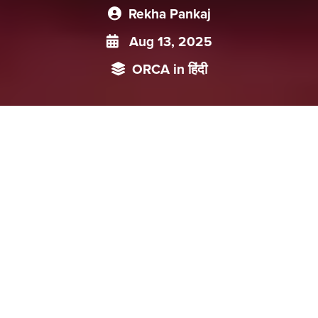
Rekha Pankaj
Aug 13, 2025
ORCA in हिंदी
जटिल अंतर्राष्ट्रीय परिस्थितियों और स्थिरता बनाए रखते हुए सुधारों और
विकास को आगे बढ़ाने से संबंधित विकट घरेलू मुद्दों के बावजूद, विशेष रूप से
कोविड-19 महामारी के गंभीर प्रभाव के बीच, चीन अर्थव्यवस्था के स्थिर
प्रदर्शन के साथ अपनी संरचना में निरंतर सुधार कर रहा है। लेकिन क्या इसे
’उल्लेखनीय’ कहना उचित होगा?
2021
मार्च
में
चीन
की
राष्ट्रीय
जन
कांग्रेस
द्वारा
अनुमोदित
चीन
की
अपनी
14
(2021-2025)
वीं
पंचवर्षीय
योजना
उल्लेखनीय
आर्थिक
उपलब्धियों
के
2025
,
साथ
समाप्त
करने
के
लिए
तैयार
है।
तक
चीन
की
जीडीपी
लगभग
140
ट्रिलियन
युआन
तक
पहुँचने
का
अनुमान
है।
महामारी
और
व्यापार
,
विवादों
सहित
महत्वपूर्ण
वैश्विक
प्रतिकूलताओं
का
सामना
करने
के
बावजूद